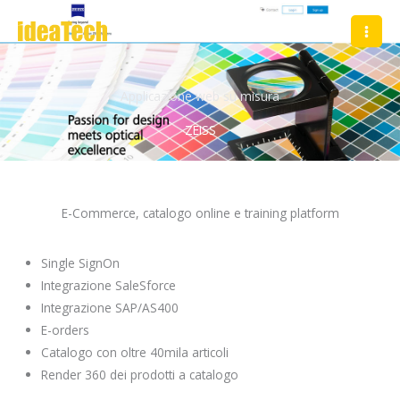
Vai
al
contenuto
Applicazione web su misura
ZEISS
E-Commerce, catalogo online e training platform
Single SignOn
Integrazione SaleSforce
Integrazione SAP/AS400
E-orders
Catalogo con oltre 40mila articoli
Render 360 dei prodotti a catalogo