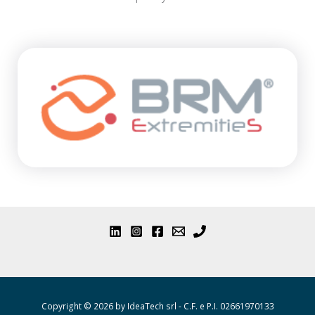
Copyright © 2026 by IdeaTech srl - C.F. e P.I. 02661970133